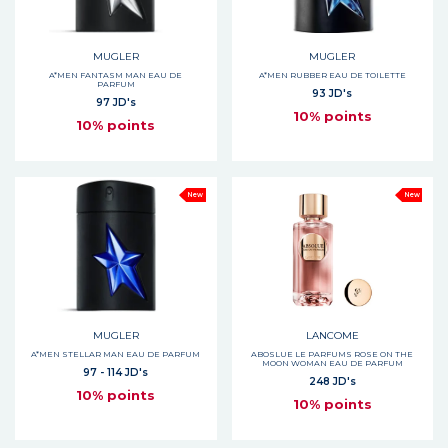
MUGLER
MUGLER
A*MEN FANTASM MAN EAU DE
A*MEN RUBBER EAU DE TOILETTE
PARFUM
93 JD's
97 JD's
10% points
10% points
New
New
MUGLER
LANCOME
A*MEN STELLAR MAN EAU DE PARFUM
ABOSLUE LE PARFUMS ROSE ON THE
MOON WOMAN EAU DE PARFUM
97 - 114 JD's
248 JD's
10% points
10% points