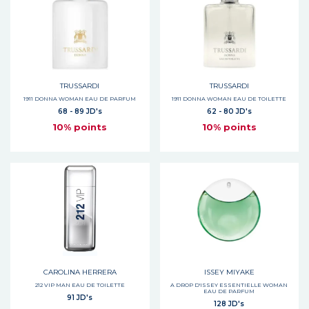
TRUSSARDI
TRUSSARDI
1911 DONNA WOMAN EAU DE PARFUM
1911 DONNA WOMAN EAU DE TOILETTE
68 - 89 JD's
62 - 80 JD's
10% points
10% points
CAROLINA HERRERA
ISSEY MIYAKE
212 VIP MAN EAU DE TOILETTE
A DROP D'ISSEY ESSENTIELLE WOMAN
EAU DE PARFUM
91 JD's
128 JD's