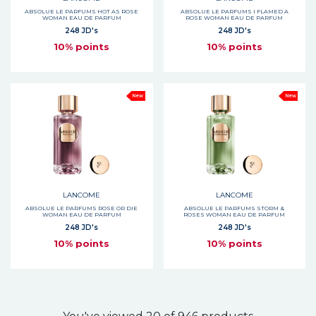
ABSOLUE LE PARFUMS HOT AS ROSE
ABSOLUE LE PARFUMS I FLAMED A
WOMAN EAU DE PARFUM
ROSE WOMAN EAU DE PARFUM
248 JD's
248 JD's
10% points
10% points
New
New
LANCOME
LANCOME
ABSOLUE LE PARFUMS ROSE OR DIE
ABSOLUE LE PARFUMS STORM &
WOMAN EAU DE PARFUM
ROSES WOMAN EAU DE PARFUM
248 JD's
248 JD's
10% points
10% points