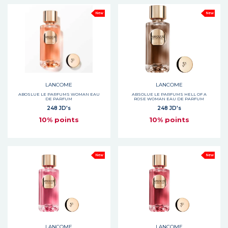
New
New
LANCOME
LANCOME
ABOSLUE LE PARFUMS WOMAN EAU
ABSOLUE LE PARFUMS HELL OF A
DE PARFUM
ROSE WOMAN EAU DE PARFUM
248 JD's
248 JD's
10% points
10% points
New
New
LANCOME
LANCOME