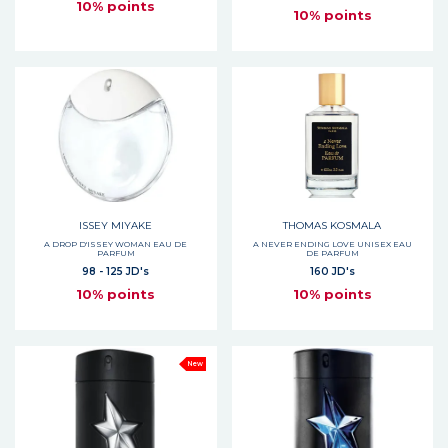
10% points
10% points
ISSEY MIYAKE
THOMAS KOSMALA
A DROP D'ISSEY WOMAN EAU DE
A NEVER ENDING LOVE UNISEX EAU
PARFUM
DE PARFUM
98 - 125 JD's
160 JD's
10% points
10% points
New