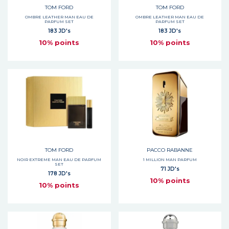
TOM FORD
TOM FORD
OMBRE LEATHER MAN EAU DE
OMBRE LEATHER MAN EAU DE
PARFUM SET
PARFUM SET
183 JD's
183 JD's
10% points
10% points
TOM FORD
PACCO RABANNE
NOIR EXTREME MAN EAU DE PARFUM
1 MILLION MAN PARFUM
SET
71 JD's
178 JD's
10% points
10% points